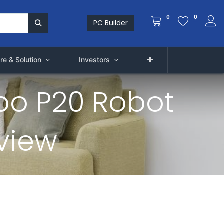
0
0
PC Builder
re & Solution
Investors
irrobo P20 Robot
view