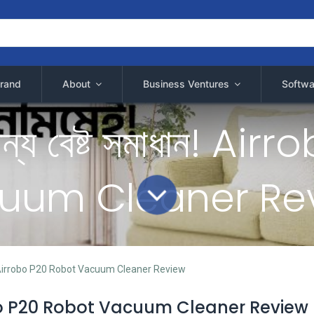
rand
About
Business Ventures
Softwa
জন্য বেষ্ট সমাধান! A
uum Cleaner Re
াধান! Airrobo P20 Robot Vacuum Cleaner Review
 Airrobo P20 Robot Vacuum Cleaner Review