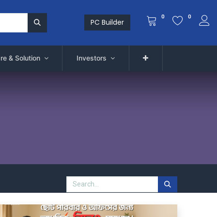
0
0
PC Builder
re & Solution
Investors